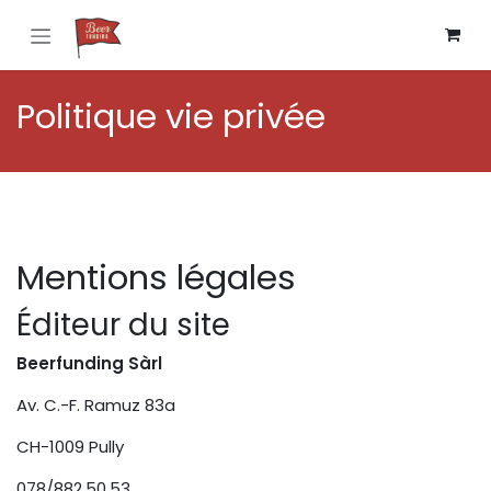
Se rendre au contenu
Politique vie privée
Mentions légales
Éditeur du site
Beerfunding Sàrl
Av. C.-F. Ramuz 83a
CH-1009 Pully
078/882.50.53